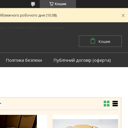
Кошик
ближчого робочого дня (10.08).
буд. 15-А, індекс 62022, Харків, Україна
Кошик
Політика безпеки
Публічний договір (оферта)