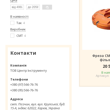
Ціна
В наявності
Так
4
Виробник
СМТ
4
Контакти
Фреза СМ
філь
20 
ТОВ Центр Інструменту
В ная
+380 (97) 566-76-76
+380 (95) 566-76-76
смт. Пісочин, вул. вул. Крупської, буд.
15-А, індекс 62022, Харків, Україна