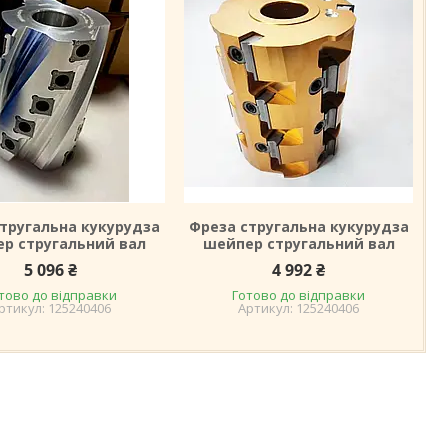
тругальна кукурудза
Фреза стругальна кукурудза
р стругальний вал
шейпер стругальний вал
5 096 ₴
4 992 ₴
тово до відправки
Готово до відправки
125240406
125240406