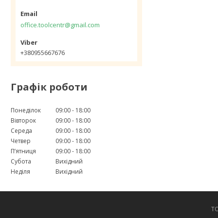
office.toolcentr@gmail.com
+380955667676
Графік роботи
Понеділок
09:00
18:00
Вівторок
09:00
18:00
Середа
09:00
18:00
Четвер
09:00
18:00
Пʼятниця
09:00
18:00
Субота
Вихідний
Неділя
Вихідний