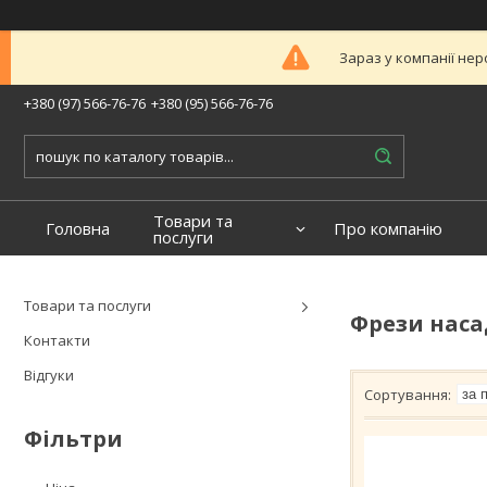
Зараз у компанії нер
+380 (97) 566-76-76
+380 (95) 566-76-76
Товари та
Головна
Про компанію
послуги
Товари та послуги
Фрези наса
Контакти
Відгуки
Фільтри