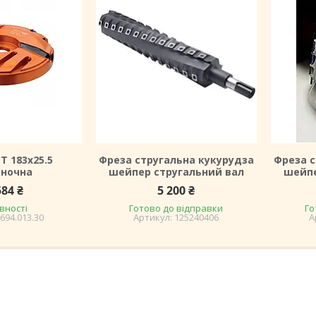
Т 183х25.5
Фреза стругальна кукурудза
Фреза с
оночна
шейпер стругальний вал
шейпе
584 ₴
5 200 ₴
вності
Готово до відправки
Го
694.013.30
125240406