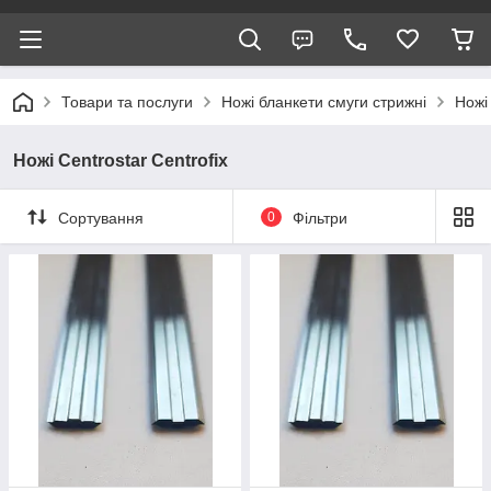
Товари та послуги
Ножі бланкети смуги стрижні
Ножі 
Ножі Centrostar Centrofix
Сортування
0
Фільтри