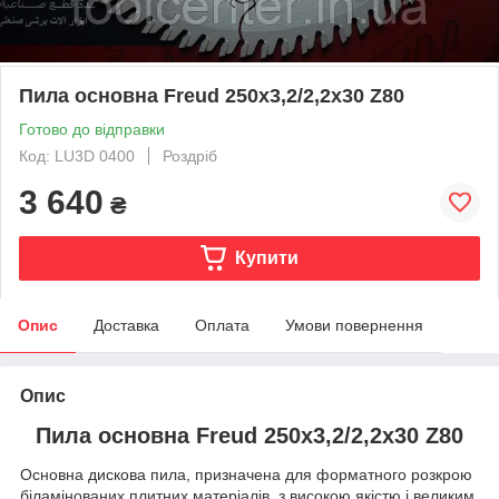
Пила основна Freud 250х3,2/2,2х30 Z80
Готово до відправки
Код: LU3D 0400
Роздріб
3 640
₴
Купити
Опис
Доставка
Оплата
Умови повернення
Опис
Пила основна Freud 250х3,2/2,2х30 Z80
Основна дискова пила, призначена для форматного розкрою
біламінованих плитних матеріалів, з високою якістю і великим