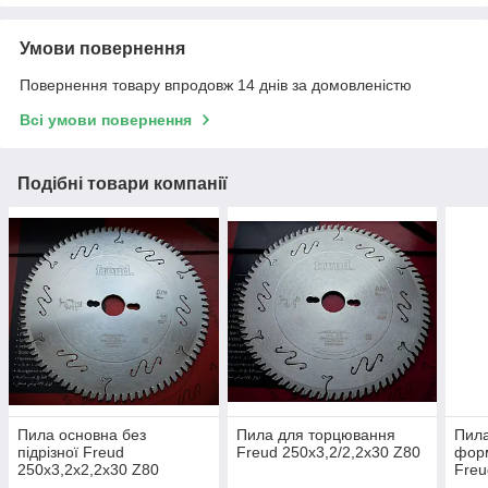
Умови повернення
Повернення товару впродовж 14 днів за домовленістю
Всі умови повернення
Подібні товари компанії
Пила основна без
Пила для торцювання
Пила
підрізної Freud
Freud 250х3,2/2,2х30 Z80
фор
250х3,2х2,2х30 Z80
Freu
Z96