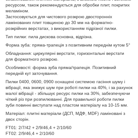
ресурсом, також рекомендується для обробки плит, покритих
меламіном.
Застосовується для чистового розкрою двосторонніх
ламінованих плит товщиною до 30 мм на форматно-
розкрійних верстатах, з використанням підрізної пилки.
Тип пилки: пила дискова основна, відрізна.
Форма зуба: пряма-трапеція з позитивним переднім кутом 5°
Обладнання: циркулярні верстати, горизонтальні верстати
для форматного розкрою.
Особливості: форма зуба пряма/трапеція. Позитивний
передній кут заточування.
Пилки 0400, 0600, 0900 оснащені системою гасіння шуму і
вібрації, яка знижує шум при роботі пилки на 40%, і за рахунок
малої вібрації - збільшує ресурс пилки на 30%, забезпечуючи
чіткий різ при розпилюванні. Для правильної роботи пилки
зуби повинні виступати над пластом матеріалу на 10-15 мм.
Матеріал: плитні матеріали (ДСП, МДФ, MDF) ламіновані з
двох сторін.
FT01: 2/7/42 + 2/9/46,4 + 2/10/60
FT02: 2/9/46,4 + 2/10/60