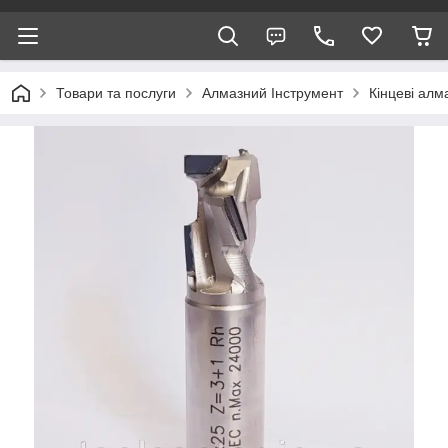
Товари та послуги
Алмазний Інструмент
Кінцеві алм