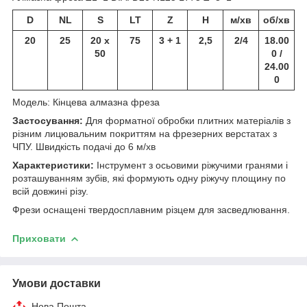
D
NL
S
LT
Z
H
м/хв
об/хв
20
25
20 x
75
3 + 1
2,5
2/4
18.00
50
0 /
24.00
0
Модель: Кінцева алмазна фреза
Застосування:
Для форматної обробки плитних матеріалів з
різним лицювальним покриттям на фрезерних верстатах з
ЧПУ. Швидкість подачі до 6 м/хв
Характеристики:
Інструмент з осьовими ріжучими гранями і
розташуванням зубів, які формують одну ріжучу площину по
всій довжині різу.
Фрези оснащені твердосплавним різцем для засведлювання.
Приховати
Умови доставки
Нова Пошта