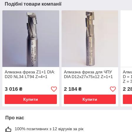
Подібні товари компанії
Алмазна фреза Z1+1 DIA:
Алмазна фреза для ЧПУ
Алма
D20 NL34 LT94 Z=4+1
DIA D12х27x75x12 Z=1+1
D = 
Z = 
3 016
2 184
2 2
₴
₴
Купити
Купити
Про нас
100% позитивних з 12 відгуків за рік