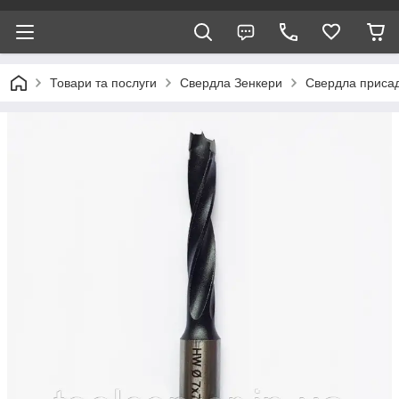
Товари та послуги
Свердла Зенкери
Свердла присад