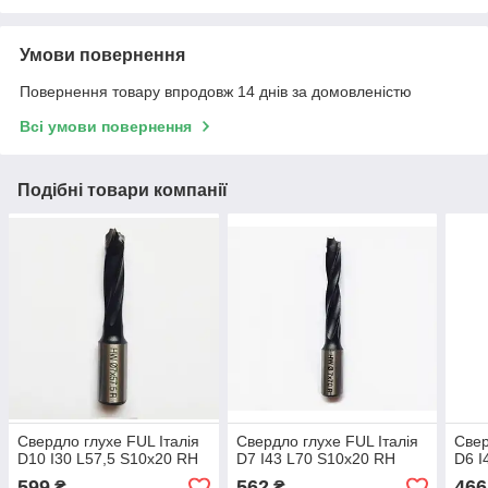
Умови повернення
Повернення товару впродовж 14 днів за домовленістю
Всі умови повернення
Подібні товари компанії
Свердло глухе FUL Італія
Свердло глухе FUL Італія
Свер
D10 I30 L57,5 S10х20 RH
D7 I43 L70 S10х20 RH
D6 I
599
562
466
₴
₴