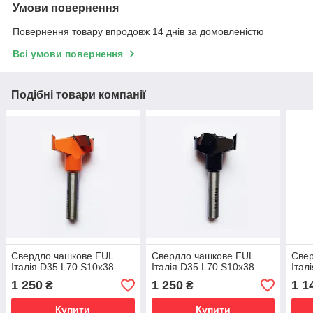
Умови повернення
Повернення товару впродовж 14 днів за домовленістю
Всі умови повернення
Подібні товари компанії
Свердло чашкове FUL
Свердло чашкове FUL
Свер
Італія D35 L70 S10х38
Італія D35 L70 S10х38
Італ
1 250
1 250
1 1
₴
₴
Купити
Купити