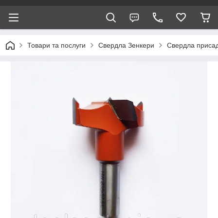
Товари та послуги
Свердла Зенкери
Свердла присад