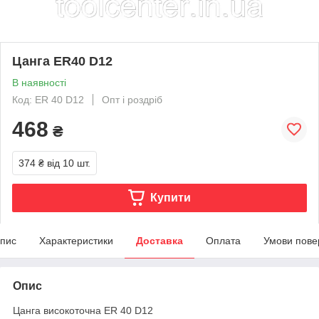
Цанга ER40 D12
В наявності
Код: ER 40 D12
Опт і роздріб
468
₴
374 ₴
від 10 шт.
Купити
пис
Характеристики
Доставка
Оплата
Умови пове
Опис
Цанга високоточна ER 40 D12