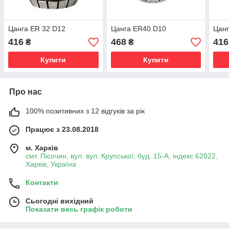
Цанга ER 32 D12
Цанга ER40 D10
Цанг
416
468
416
₴
₴
Купити
Купити
Про нас
100% позитивних з 12 відгуків за рік
Працює з 23.08.2018
м. Харків
смт. Пісочин, вул. вул. Крупської, буд. 15-А, індекс 62022,
Харків, Україна
Контакти
Сьогодні вихідний
Показати весь графік роботи