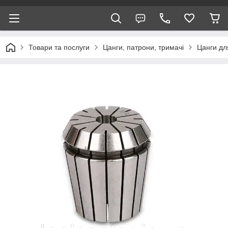
Товари та послуги
Цанги, патрони, тримачі
Цанги дл