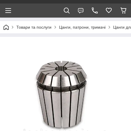
Товари та послуги
Цанги, патрони, тримачі
Цанги дл