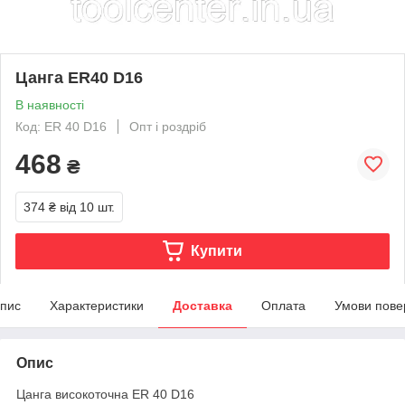
Цанга ER40 D16
В наявності
Код: ER 40 D16
Опт і роздріб
468
₴
374 ₴
від 10 шт.
Купити
пис
Характеристики
Доставка
Оплата
Умови пове
Опис
Цанга високоточна ER 40 D16