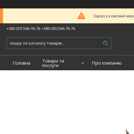
Зараз у компанії нер
+380 (97) 566-76-76
+380 (95) 566-76-76
Товари та
Головна
Про компанію
послуги