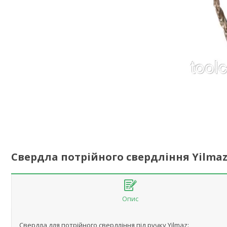
Свердла потрійного свердління Yilma
Опис
Свердла для потрійного свердління під ручку Yilmaz: