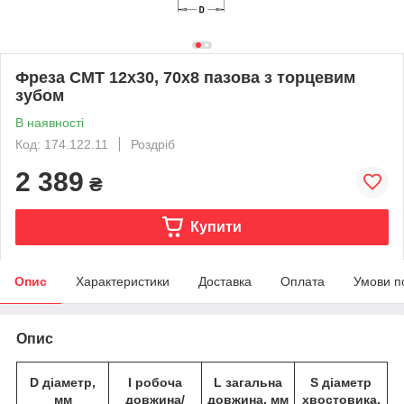
Фреза СМТ 12х30, 70х8 пазова з торцевим
зубом
В наявності
Код: 174.122.11
Роздріб
2 389
₴
Купити
Опис
Характеристики
Доставка
Оплата
Умови п
Опис
D діаметр,
I робоча
L загальна
S діаметр
мм
довжина/
довжина, мм
хвостовика,