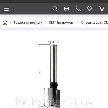
Товари та послуги
CMT Інструмент
Кінцеві фрези С