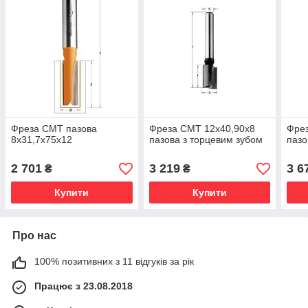
Фреза СМТ пазова
Фреза СМТ 12х40,90х8
Фре
8х31,7х75х12
пазова з торцевим зубом
пазо
2 701
3 219
3 6
₴
₴
Купити
Купити
Про нас
100% позитивних з 11 відгуків за рік
Працює з 23.08.2018