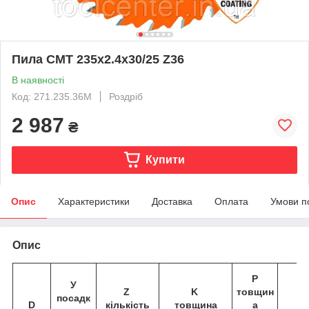
Пила СМТ 235х2.4x30/25 Z36
В наявності
Код: 271.235.36M
Роздріб
2 987
₴
Купити
Опис
Характеристики
Доставка
Оплата
Умови п
Опис
P
У
Z
K
товщин
посадк
D
кількість
товщина
а