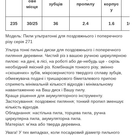
ове
з
зубців
пропилу
корпус
місце
у
235
30/25
36
2.4
1.6
10°
Модель: Пили ультратонкі для поздовжнього і поперечного
різу серія 271
Ультра тонкі пильні диски для поздовжнього і поперечного
пиляння деревини. Чистий різ з вашою ручною циркулярною
пилою: на дачі, в лісі, на роботі або де-небудь ще - скрізь
необхідний якісний різ. Комбінація тонкого різу, змінно
«скошених» зубів, мікрозернистого твердого сплаву зубців,
обмежувача подачі і тришарового біметалевого припою
сприяють мінімальній кількості відходів і мінімальному
навантаженню на Ваш диск і Вашу пилу.
Краще рішення для акумуляторного інструменту.
Застосування: поздовжнє пиляння; тонкий пропил зменшує
кількість відходів.
Обладнання: настільна пила, торцева пила, ручна
циркулярна пила, акумуляторна пила.
Матеріал: м'яка або тверда деревина.
Увага! У тих випадках, коли посадковий діаметр пильного