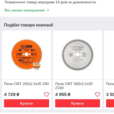
Повернення товару впродовж 14 днів за домовленістю
Всі умови повернення
Подібні товари компанії
Пила СМТ 250x2.4x30 Z80
Пила СМТ 300х3.2x30
Пила
Z100
4 729
4 955
3 5
₴
₴
Купити
Купити