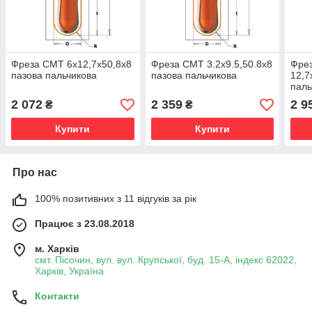
Фреза СМТ 6x12,7х50,8х8
Фреза СМТ 3.2x9.5,50.8х8
Фре
пазова пальчикова
пазова пальчикова
12,7
паль
2 072
2 359
2 9
₴
₴
Купити
Купити
Про нас
100% позитивних з 11 відгуків за рік
Працює з 23.08.2018
м. Харків
смт. Пісочин, вул. вул. Крупської, буд. 15-А, індекс 62022,
Харків, Україна
Контакти