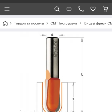
Товари та послуги
CMT Інструмент
Кінцеві фрези С