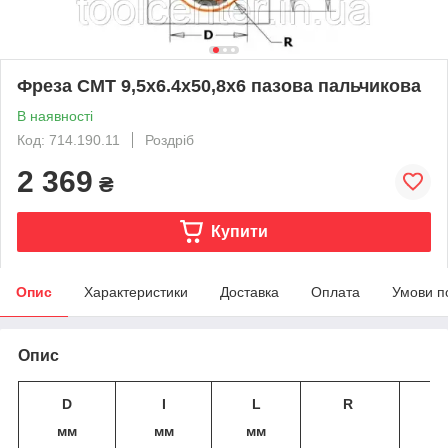
Фреза СМТ 9,5x6.4х50,8х6 пазова пальчикова
В наявності
Код: 714.190.11
Роздріб
2 369
₴
Купити
Опис
Характеристики
Доставка
Оплата
Умови п
Опис
D
​I
L
R
мм
мм
мм