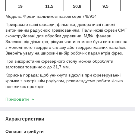
19
11.5
50.8
9.5
Модель: Фрези пальчикові пазові серії 7/8/914
Прикрасьте ваші фасади, фільонки, декоративні панелі
витонченим радіусною гравіюванням. Пальчикові фрези CMT
сконструйовані для обробки деревини, МДФ, фанери.
Залежно від діаметра, ріжуча частина може бути виготовлена
з монолітного твердого сплаву або твердосплавних напайок.
Зверніть увагу на широкий вибір робочих параметрів фрез.
При використанні фрезерного столу можна обробляти
заготовки товщиною до 31,7 мм.
Корисна порада: щоб уникнути відколів при фрезеруванні
кромки з внутрішнім радіусом, рекомендуємо робити кілька
невеликих проходів.
Приховати
Характеристики
Основні атрибути