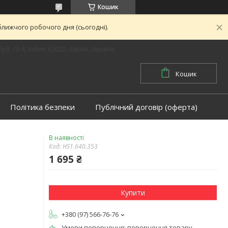
Кошик
лижчого робочого дня (сьогодні).
буд. 15-А, індекс 62022, Харків, Україна
Кошик
Політика безпеки
Публічний договір (оферта)
В наявності
Код:
HS1.640.353
1 695 ₴
Купити
+380 (97) 566-76-76
повернення товару