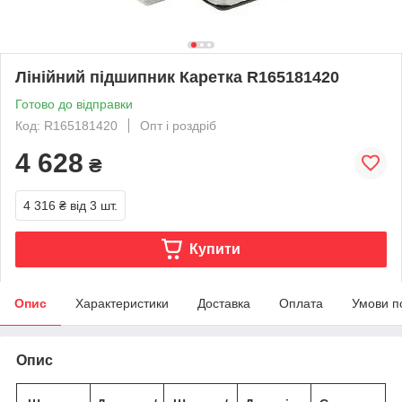
Лінійний підшипник Каретка R165181420
Готово до відправки
Код: R165181420
Опт і роздріб
4 628
₴
4 316 ₴
від 3 шт.
Купити
Опис
Характеристики
Доставка
Оплата
Умови п
Опис