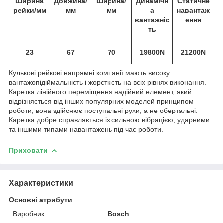
Ширина
Довжина/
Ширина/
Динамічн
Статичне
рейки/мм
мм
мм
а
навантаж
вантажніс
ення
ть
23
67
70
19800N
21200N
Кулькові рейкові напрямні компанії мають високу
вантажопідіймальність і жорсткість на всіх рівнях виконання.
Каретка лінійного переміщення надійний елемент, який
відрізняється від інших популярних моделей принципом
роботи, вона здійснює поступальні рухи, а не обертальні.
Каретка добре справляється із сильною вібрацією, ударними
та іншими типами навантажень під час роботи.
Приховати
Характеристики
Основні атрибути
Виробник
Bosch