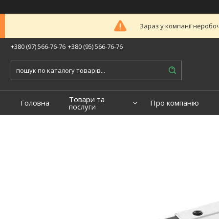
Зараз у компанії неробоч
+380 (97) 566-76-76
+380 (95) 566-76-76
Товари та
Головна
Про компанію
послуги