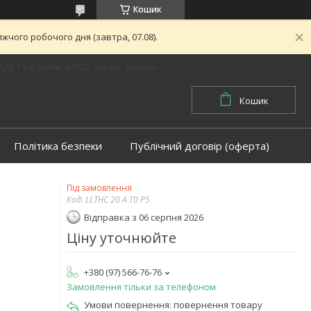
Кошик
чого робочого дня (завтра, 07.08).
буд. 15-А, індекс 62022, Харків, Україна
Кошик
Політика безпеки
Публічний договір (оферта)
Під замовлення
Код:
LLTHC 20 A T0 P5
Відправка з 06 серпня 2026
Ціну уточнюйте
+380 (97) 566-76-76
Замовлення тільки за телефоном
повернення товару