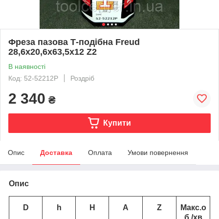
Фреза пазова Т-подібна Freud
28,6х20,6х63,5х12 Z2
В наявності
Код: 52-52212P
Роздріб
2 340
₴
Купити
Опис
Доставка
Оплата
Умови повернення
Опис
D
h
H
A
Z
Макс.о
б./хв