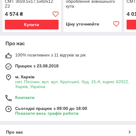
CMT 30х9,5х17,5х60х12
оброблення зовнішнього
CMT 
Z2
кута
230х4.5/3.5х20х54+6FZ
4 574
4 0
₴
Ціну уточнюйте
Купити
Про нас
100% позитивних з 11 відгуків за рік
Працює з 23.08.2018
м. Харків
смт. Пісочин, вул. вул. Крупської, буд. 15-А, індекс 62022,
Харків, Україна
Контакти
Сьогодні працює з 09:00 до 18:00
Показати весь графік роботи
Про нас