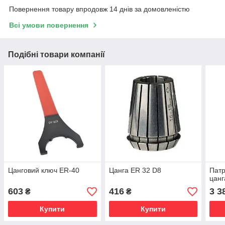
Повернення товару впродовж 14 днів за домовленістю
Всі умови повернення
Подібні товари компанії
Цанговий ключ ER-40
Цанга ER 32 D8
Патр
цанг
603
416
3 3
₴
₴
Купити
Купити