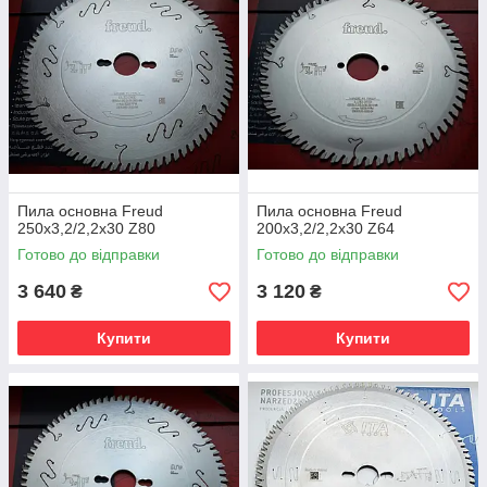
Особливості: Форма зуба пряма/трапеція. Позитивний
передній кут заточування. Пилки 0400, 0600, 0900 оснащені
системою гасіння шуму і вібрації, яка знижує шум при роботі
пилки на 40%, і за рахунок малої вібрації - збільшує ресурс
пилки на 30%, забезпечуючи чіткий різ при розпилюванні.
Для правильної роботи пилки зуби повинні виступати над
пластом матеріалу на 10-15 мм.
Матеріал: плитні матеріали (ДСП, МДФ, MDF) ламіновані з
двох сторін.
Пила основна Freud
Пила основна Freud
250х3,2/2,2х30 Z80
200х3,2/2,2х30 Z64
Готово до відправки
Готово до відправки
3 640
3 120
₴
₴
Купити
Купити