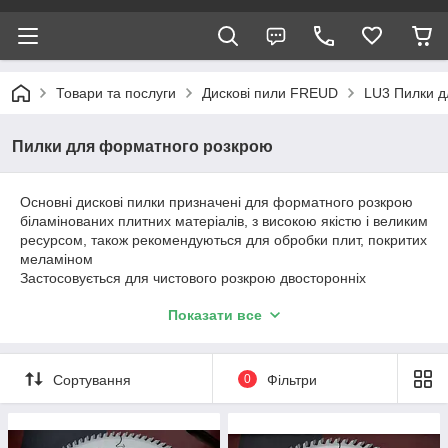
Товари та послуги
Дискові пили FREUD
LU3 Пилки д
Пилки для форматного розкрою
Основні дискові пилки призначені для форматного розкрою
біламінованих плитних матеріалів, з високою якістю і великим
ресурсом, також рекомендуються для обробки плит, покритих
меламіном
Застосовується для чистового розкрою двосторонніх
ламінованих плит товщиною до 30 мм на форматно-
Показати все
розкроювальних верстатах, з використанням підрізної пилки.
Тип пилки: пилка дискова основна, відрізна.
Форма зуба: пряма-трапеція з позитивним переднім кутом
Сортування
0
Фільтри
5°
Обладнання: Циркулярні верстати, горизонтальні верстати
для форматного розкрою.